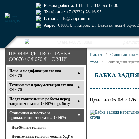
Режим работы:
ПН-ПТ с 8:00 до 17:00
Телефоны:
+7 (8332)
78-16-95
E-mail:
info@vmprom.ru
Адрес:
610014, г. Киров, ул. Базовая, дом 4 офис 
О КОМПАНИИ
ДОСТ
ПРОИЗВОДСТВО СТАНКА
Главная
/
Станочная оснаст
СФ676 / СФ676-Ф1 С УЦИ
стола
/
Бабка задняя нерегу
Цена и модификации станка
БАБКА ЗАДН
СФ676
Техническая документация станка
СФ676
Подготовительные работы перед
Цена на 06.08.2026 
запуском станка СФ676 в работу
Станочная оснастка и
принадлежности станка СФ676
Долбёжные головки
Делительные головки модели УДГ с