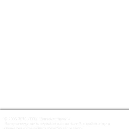
© 2006-2026 «ТПК “Вяткамашпром”»
Воспроизведение материалов или их частей в любом виде и
форме без письменного согласия запрещено.