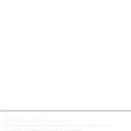
© 2006-2026 «ТПК “Вяткамашпром”»
Воспроизведение материалов или их частей в любом виде и
форме без письменного согласия запрещено.