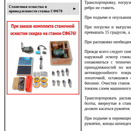
Транспортировку, погруз
Станочная оснастка и
ребро не ставить.
принадлежности станка СФ676
При подъеме и опускании 
При погрузке и выгрузк
превышать 15 градусов, а
При распаковке необходим
Прежде всего следует сня
наружный осмотр станка
ознакомиться с техниче
принадлежностей по ко
антикоррозийного покр
лопаточкой, оставшаяся
бензине. Очистив станок
тонким слоем машинного 
Транспортировать распа
болты, ввернутые в стан
должен касаться рукояток
При подъеме и перемещен
рукоятки, концы шпиндел