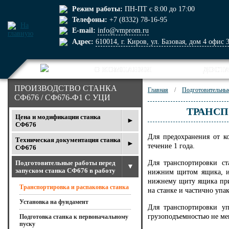
Режим работы:
ПН-ПТ с 8:00 до 17:00
Телефоны:
+7 (8332)
78-16-95
E-mail:
info@vmprom.ru
Адрес:
610014, г. Киров, ул. Базовая, дом 4 офис 
О КОМПАНИИ
ДОСТ
ПРОИЗВОДСТВО СТАНКА
Главная
/
Подготовительные
СФ676 / СФ676-Ф1 С УЦИ
ТРАНСП
Цена и модификации станка
СФ676
Для предохранения от к
Техническая документация станка
течение 1 года.
СФ676
Подготовительные работы перед
Для транспортировки ст
запуском станка СФ676 в работу
нижним щитом ящика, и 
нижнему щиту ящика при
Транспортировка и распаковка станка
на станке и частично упа
Установка на фундамент
Для транспортировки у
грузоподъемностью не мен
Подготовка станка к первоначальному
пуску